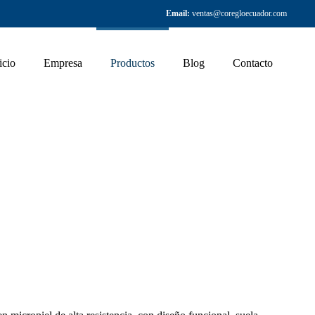
Email:
ventas@coregloecuador.com
icio
Empresa
Productos
Blog
Contacto