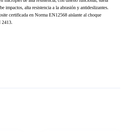
n micropiel de alta resistencia, con diseño funcional, suela
impactos, alta resistencia a la abrasión y antideslizantes.
site certificada en Norma EN12568 aislante al choque
 2413.