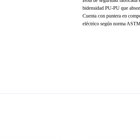
Bota de seguridad fabricada e
bidensidad PU-PU que absorbe 
Cuenta con puntera en compo
eléctrico según norma ASTM